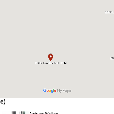
e)
Andreas Wallner