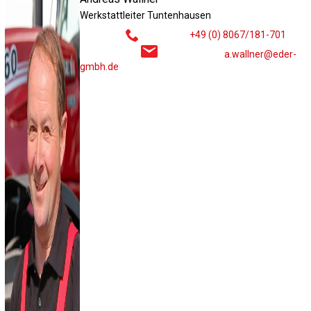
Werkstattleiter Tuntenhausen
+49 (0) 8067/181-701
a.wallner@eder-
gmbh.de