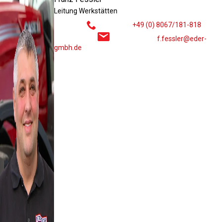
Leitung Werkstätten
+49 (0) 8067/181-818
f.fessler@eder-
gmbh.de