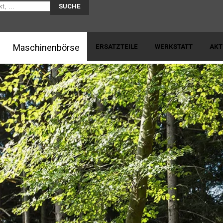
SUCHE
Skip to content
nik
Maschinenbörse
ERSATZTEILE
WERKSTATT
AKT