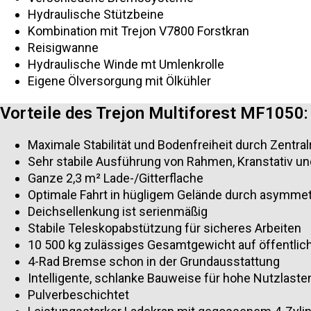
Hydraulische Stützbeine
Kombination mit Trejon V7800 Forstkran
Reisigwanne
Hydraulische Winde mt Umlenkrolle
Eigene Ölversorgung mit Ölkühler
Vorteile des Trejon Multiforest MF1050:
Maximale Stabilität und Bodenfreiheit durch Zentr
Sehr stabile Ausführung von Rahmen, Kranstativ und
Ganze 2,3 m² Lade-/Gitterflache
Optimale Fahrt in hügligem Gelände durch asymme
Deichsellenkung ist serienmäßig
Stabile Teleskopabstützung für sicheres Arbeiten
10 500 kg zulässiges Gesamtgewicht auf öffentlich
4-Rad Bremse schon in der Grundausstattung
Intelligente, schlanke Bauweise für hohe Nutzlaste
Pulverbeschichtet