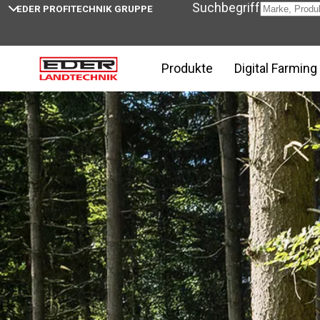
Suchbegriff
EDER PROFITECHNIK GRUPPE
Home
Trejon Multiforest MF1050 bei EDER Landtech
Produkte
Digital Farming