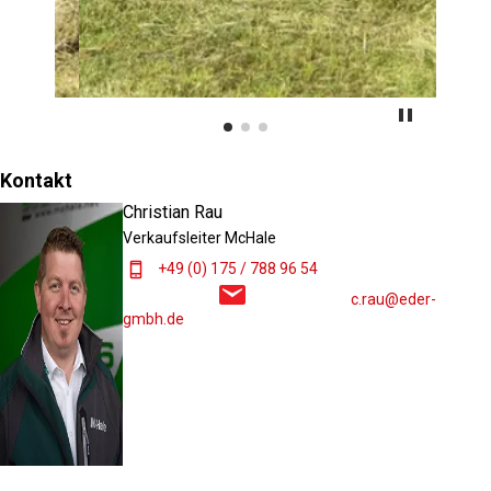
Kontakt
Christian Rau
Verkaufsleiter McHale
+49 (0) 175 / 788 96 54
c.rau@eder-
gmbh.de