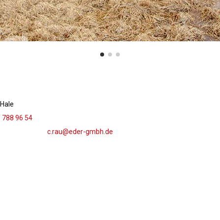
cHale
/ 788 96 54
c.rau@eder-gmbh.de