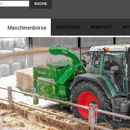
SUCHE
Skip to content
Maschinenbörse
ERSATZTEILE
WERKSTATT
AKT