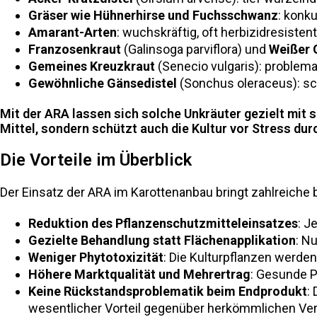
Gräser wie Hühnerhirse und Fuchsschwanz
: konk
Amarant-Arten
: wuchskräftig, oft herbizidresistent
Franzosenkraut
(
Galinsoga parviflora
) und
Weißer 
Gemeines Kreuzkraut
(
Senecio vulgaris
): problema
Gewöhnliche Gänsedistel
(
Sonchus oleraceus
): 
Mit der ARA lassen sich solche Unkräuter gezielt mit 
Mittel, sondern schützt auch die Kultur vor Stress dur
Die Vorteile im Überblick
Der Einsatz der ARA im Karottenanbau bringt zahlreiche b
Reduktion des Pflanzenschutzmitteleinsatzes
: J
Gezielte Behandlung statt Flächenapplikation
: N
Weniger Phytotoxizität
: Die Kulturpflanzen werden 
Höhere Marktqualität und Mehrertrag
: Gesunde P
Keine Rückstandsproblematik beim Endprodukt
:
wesentlicher Vorteil gegenüber herkömmlichen Ver