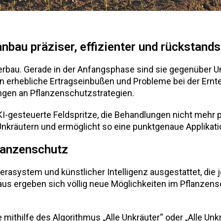
bau präziser, effizienter und rückstand
erbau. Gerade in der Anfangsphase sind sie gegenüber 
en erhebliche Ertragseinbußen und Probleme bei der Ernte
en an Pflanzenschutzstrategien.
, KI-gesteuerte Feldspritze, die Behandlungen nicht mehr 
Unkräutern und ermöglicht so eine punktgenaue Applikat
flanzenschutz
asystem und künstlicher Intelligenz ausgestattet, die j
araus ergeben sich völlig neue Möglichkeiten im Pflanz
 mithilfe des Algorithmus „Alle Unkräuter“ oder „Alle U