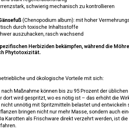
urrenzstark, schwierig mechanisch zu kontrollieren
Gänsefuß
(
Chenopodium album
): mit hoher Vermehrung
tisch durch toxische Inhaltsstoffe
schwer auszuhacken, rasch wachsend
spezifischen Herbiziden bekämpfen, während die Möhren
ch Phytotoxizität.
etriebliche und ökologische Vorteile mit sich:
e nach Maßnahme können bis zu 95 Prozent der üblich
ur dort wird gespritzt, wo es nötig ist – das erhöht die 
nicht unnötig mit Spritzmitteln belastet und entwickeln si
flanzen bringen nicht nur mehr Masse, sondern auch eine
 Da Karotten als Frischware direkt verzehrt werden, ist 
fahren.