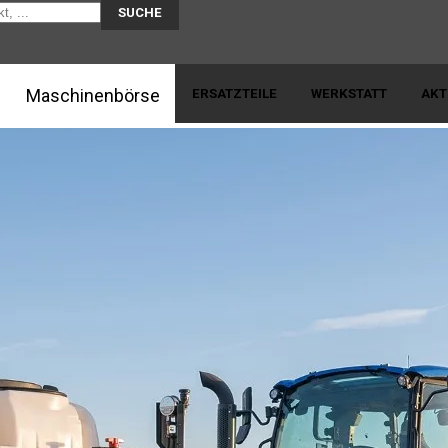
SUCHE
Skip to content
z mit KI | EDER Landtechnik
Maschinenbörse
ERSATZTEILE
WERKSTATT
AKT