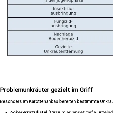
Problemunkräuter gezielt im Griff
Besonders im Karottenanbau bereiten bestimmte Unkräut
Acker-Kratzdistel
(
Cirsium arvense
): tief wurzeln