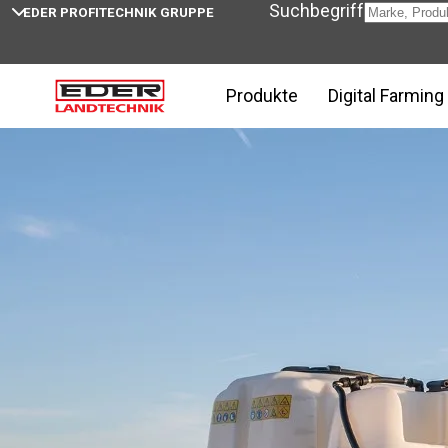
Suchbegriff
EDER PROFITECHNIK GRUPPE
Home
ARA im Karottenanbau: präziser Pflanzenschut
Produkte
Digital Farming